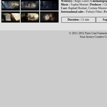
Writer(s) :
Regis Loisel |
Cinematograp
Music :
Sophia Morizet |
Producer :
Cl
Cast:
Raphaël Boshart, Corinne Masiero
International sales :
Fisheye Films |
Fr
Duration :
11 min
Asp
© 2011-2012 Paris Ciné Fantastiqu
Sous licence Creative 