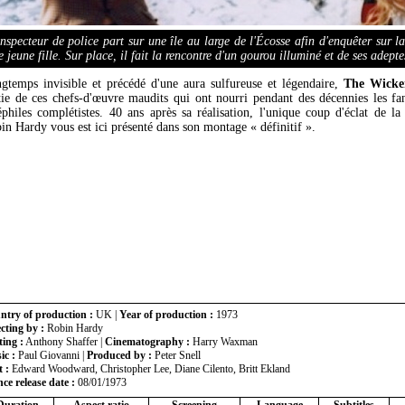
nspecteur de police part sur une île au large de l'Écosse afin d'enquêter sur la
e jeune fille. Sur place, il fait la rencontre d'un gourou illuminé et de ses adepte
gtemps invisible et précédé d'une aura sulfureuse et légendaire,
The Wick
tie de ces chefs-d'œuvre maudits qui ont nourri pendant des décennies les fa
éphiles complétistes. 40 ans après sa réalisation, l'unique coup d'éclat de la
in Hardy vous est ici présenté dans son montage « définitif ».
ntry of production :
UK |
Year of production :
1973
cting by :
Robin Hardy
ing :
Anthony Shaffer |
Cinematography :
Harry Waxman
ic :
Paul Giovanni |
Produced by :
Peter Snell
 :
Edward Woodward, Christopher Lee, Diane Cilento, Britt Ekland
ce release date :
08/01/1973