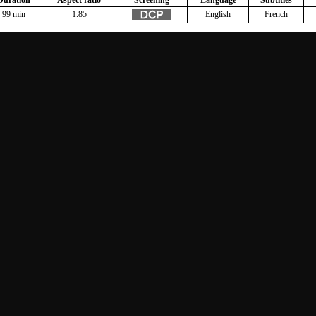
Duration
Aspect ratio
Screening
Language
Subtitles
99 min
1.85
English
French