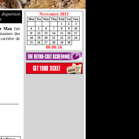
 disparition
November 2013
s.
Mon
Tue
Wen
Thu
Frid
Sat
Sun
1
2
3
er Man
fait
4
5
6
7
8
9
10
ntasmes des
11
12
13
14
15
16
17
18
19
20
21
22
23
24
 carrière de
25
26
27
28
29
30
00:00:16