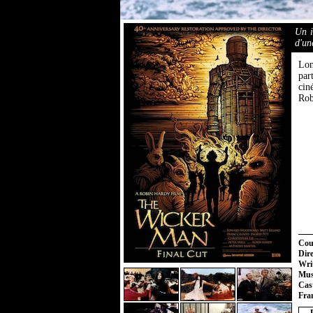
Un i
d'un
Lon
par
cin
Rob
Cou
Dire
Writ
Mus
Cast
Fran