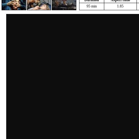
Duration
Aspect ratio
95 min
1.85