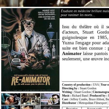
Étudiant en médecine brillant mais
pour ranimer les morts...
Issu du théâtre où il s
d'acteurs, Stuart Gor
guignolesque en 1985, 
Yuzna l'engage pour ada
suite est bien connue 
Animator
laisse pantois
seulement, une œuvre in
Country of production :
USA |
Year o
Directing by :
Stuart Gordon
Writing :
Stuart Gordon |
Cinematogra
Music :
Richard Band |
Produced by :
B
Cast :
Jeffrey Combs, Bruce Abbott, Ba
Distributor :
Metropolitan Filmexport |