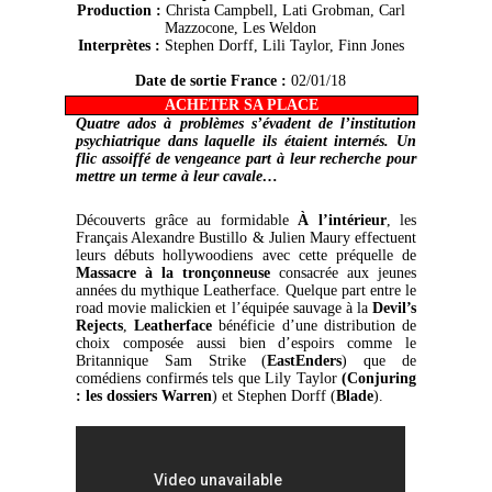
Production :
Christa Campbell, Lati Grobman, Carl
Mazzocone, Les Weldon
Interprètes :
Stephen Dorff, Lili Taylor, Finn Jones
Date de sortie France :
02/01/18
ACHETER SA PLACE
Quatre ados à problèmes s’évadent de l’institution
psychiatrique dans laquelle ils étaient internés. Un
flic assoiffé de vengeance part à leur recherche pour
mettre un terme à leur cavale…
Découverts grâce au formidable
À l’intérieur
, les
Français Alexandre Bustillo & Julien Maury effectuent
leurs débuts hollywoodiens avec cette préquelle de
Massacre à la tronçonneuse
consacrée aux jeunes
années du mythique Leatherface. Quelque part entre le
road movie malickien et l’équipée sauvage à la
Devil’s
Rejects
,
Leatherface
bénéficie d’une distribution de
choix composée aussi bien d’espoirs comme le
Britannique Sam Strike (
EastEnders
) que de
comédiens confirmés tels que Lily Taylor
(Conjuring
: les dossiers Warren
) et Stephen Dorff (
Blade
).