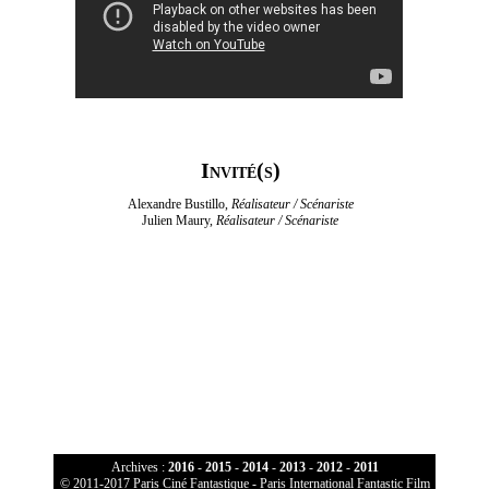
Invité(s)
Alexandre Bustillo,
Réalisateur / Scénariste
Julien Maury,
Réalisateur / Scénariste
Archives :
2016
-
2015
-
2014
-
2013
-
2012
-
2011
© 2011-2017 Paris Ciné Fantastique - Paris International Fantastic Film