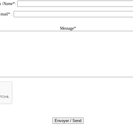
 /
Name
*:
-mail* :
Message*