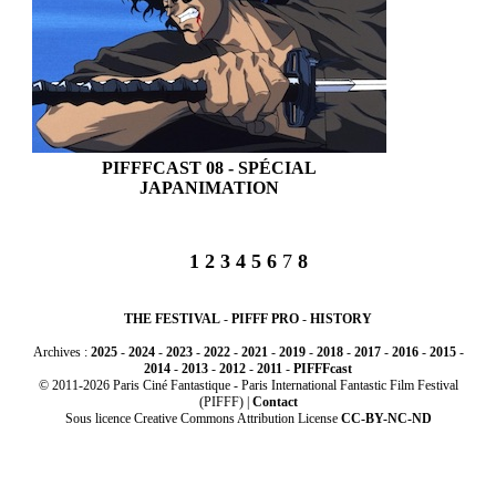
PIFFFCAST 08 - SPÉCIAL
JAPANIMATION
1
2
3
4
5
6
7
8
THE FESTIVAL
-
PIFFF PRO
-
HISTORY
Archives :
2025
-
2024
-
2023
-
2022
-
2021
-
2019
-
2018
-
2017
-
2016
-
2015
-
2014
-
2013
-
2012
-
2011
-
PIFFFcast
© 2011-2026 Paris Ciné Fantastique - Paris International Fantastic Film Festival
(PIFFF) |
Contact
Sous licence Creative Commons Attribution License
CC-BY-NC-ND