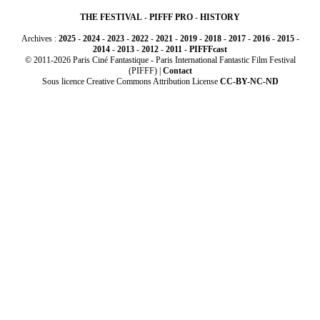
THE FESTIVAL
-
PIFFF PRO
-
HISTORY
Archives :
2025
-
2024
-
2023
-
2022
-
2021
-
2019
-
2018
-
2017
-
2016
-
2015
-
2014
-
2013
-
2012
-
2011
-
PIFFFcast
© 2011-2026 Paris Ciné Fantastique - Paris International Fantastic Film Festival
(PIFFF) |
Contact
Sous licence Creative Commons Attribution License
CC-BY-NC-ND