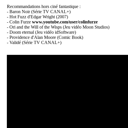
Recommandations hors ciné fantastique :
- Baron Noir (Série TV CANAL+)
- Hot Fuzz d'Edgar Wright (2007)
- Colin Furze
www.youtube.com/user/colinfurze
- Ori and the Will of the Wisps (Jeu vidéo Moon Studios)
- Doom eternal (Jeu vidéo idSoftware)
- Providence d'Alan Moore (Comic Book)
- Validé (Série TV CANAL+)